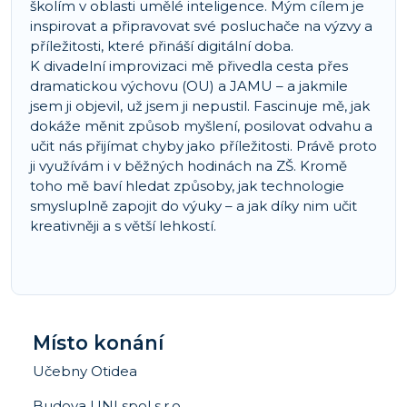
školím v oblasti umělé inteligence. Mým cílem je
inspirovat a připravovat své posluchače na výzvy a
příležitosti, které přináší digitální doba.
K divadelní improvizaci mě přivedla cesta přes
dramatickou výchovu (OU) a JAMU – a jakmile
jsem ji objevil, už jsem ji nepustil. Fascinuje mě, jak
dokáže měnit způsob myšlení, posilovat odvahu a
učit nás přijímat chyby jako příležitosti. Právě proto
ji využívám i v běžných hodinách na ZŠ. Kromě
toho mě baví hledat způsoby, jak technologie
smysluplně zapojit do výuky – a jak díky nim učit
kreativněji a s větší lehkostí.
Místo konání
Učebny Otidea
Budova UNI spol s.r.o.