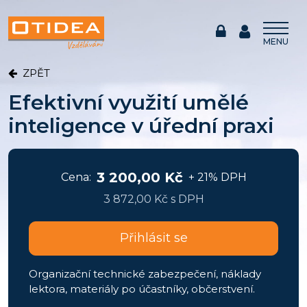
MENU
ZPĚT
Efektivní využití umělé
inteligence v úřední praxi
3 200,00 Kč
Cena:
+ 21% DPH
3 872,00 Kč s DPH
Přihlásit se
Organizační technické zabezpečení, náklady
lektora, materiály po účastníky, občerstvení.