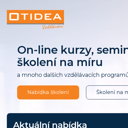
On-line kurzy, semi
školení na míru
a mnoho dalších vzdělávacích programů 
Nabídka školení
Školení na 
Aktuální nabídka