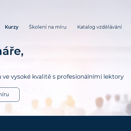
Kurzy
Školení na míru
Katalog vzdělávání
náře,
ve vysoké kvalitě s profesionálními lektory
míru